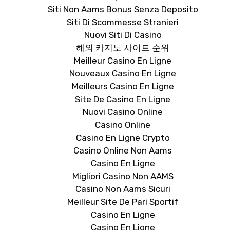
Siti Non Aams Bonus Senza Deposito
Siti Di Scommesse Stranieri
Nuovi Siti Di Casino
해외 카지노 사이트 순위
Meilleur Casino En Ligne
Nouveaux Casino En Ligne
Meilleurs Casino En Ligne
Site De Casino En Ligne
Nuovi Casino Online
Casino Online
Casino En Ligne Crypto
Casino Online Non Aams
Casino En Ligne
Migliori Casino Non AAMS
Casino Non Aams Sicuri
Meilleur Site De Pari Sportif
Casino En Ligne
Casino En Ligne