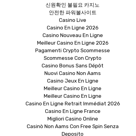
신원확인 불필요 카지노
안전한 파워볼사이트
Casino Live
Casino En Ligne 2026
Casino Nouveau En Ligne
Meilleur Casino En Ligne 2026
Pagamenti Crypto Scommesse
Scommesse Con Crypto
Casino Bonus Sans Dépôt
Nuovi Casino Non Aams
Casino Jeux En Ligne
Meilleur Casino En Ligne
Meilleur Casino En Ligne
Casino En Ligne Retrait Immédiat 2026
Casino En Ligne France
Migliori Casino Online
Casinò Non Aams Con Free Spin Senza
Deposito